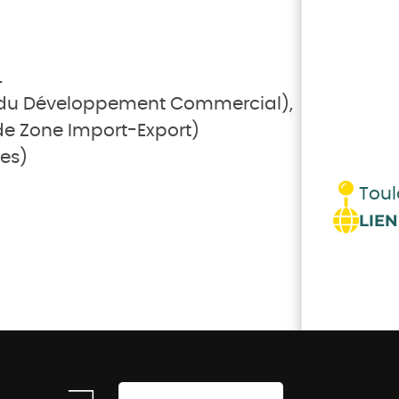
L
du Développement Commercial),
e Zone Import-Export)
es)
Toul
LIEN