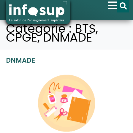
Catégorie :
BTS,
CPGE, DNMADE
DNMADE